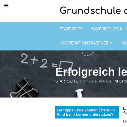
Grundschule a
STARTSEITE
BAYERISCHES KU
KOOPERATIONSPARTNER
K
Erfolgreich l
STARTSEITE
Formulare, Anträge
INFOR
Erfolgreich
Ei
Lerntipps - Wie können Eltern ihr
Sc
lernen
Kind beim Lernen unterstützen?
Le