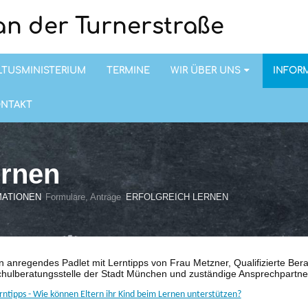
n der Turnerstraße
LTUSMINISTERIUM
TERMINE
WIR ÜBER UNS
INFOR
ONTAKT
ernen
MATIONEN
Formulare, Anträge
ERFOLGREICH LERNEN
n anregendes Padlet mit Lerntipps von Frau Metzner, Qualifizierte Bera
hulberatungsstelle der Stadt München und zuständige Ansprechpartnerin
rntipps - Wie können Eltern ihr Kind beim Lernen unterstützen?