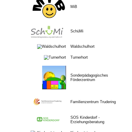
MiB
SchüMi
Waldschulhort
Turnerhort
Sonderpädagogisches
Förderzentrum
Familienzentrum Trudering
SOS Kinderdorf -
Erziehungsberatung