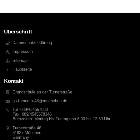
Überschrift
Datenschutzerklärung
Impressum
Sitemap
Hauptseite
Kontakt
Grundschule an der Turnerstraße
gs-turnerstr-46@muenchen.de
Tel: 089/454557830
Fax: 089/4545578348
Bürozeiten: Montag bis Freitag von 8:00 bis 12:30 Uhr
Turnerstraße 46
81827 München
Germany